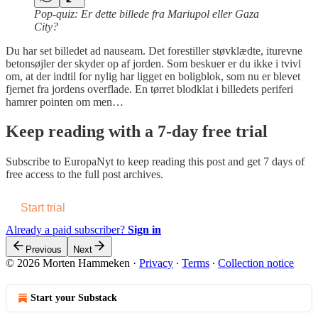
Pop-quiz: Er dette billede fra Mariupol eller Gaza
City?
Du har set billedet ad nauseam. Det forestiller støvklædte, iturevne
betonsøjler der skyder op af jorden. Som beskuer er du ikke i tvivl
om, at der indtil for nylig har ligget en boligblok, som nu er blevet
fjernet fra jordens overflade. En tørret blodklat i billedets periferi
hamrer pointen om men…
Keep reading with a 7-day free trial
Subscribe to
EuropaNyt
to keep reading this post and get 7 days of
free access to the full post archives.
Start trial
Already a paid subscriber?
Sign in
Previous
Next
© 2026 Morten Hammeken
·
Privacy
∙
Terms
∙
Collection notice
Start your Substack