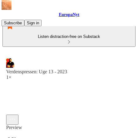
EuropaNyt
Subscribe
Sign in
Listen distraction-free on Substack
Verdenspressen: Uge 13 - 2023
1×
Preview
Current time: 0:00 / Total time: -0:31