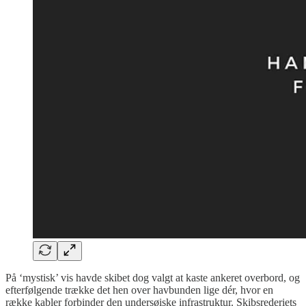
På ‘mystisk’ vis havde skibet dog valgt at kaste ankeret overbord, og
efterfølgende trække det hen over havbunden lige dér, hvor en
række kabler forbinder den undersøiske infrastruktur. Skibsrederiets