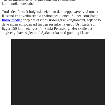
kommunikationskabel.
Trods den formelt bulgarske ejer kan der næppe være tvivl om, at
Rusland er hovedmistænkt i sabotageaktionen. Skibet, som ifølge
finske medier
er ejet af et kinesisk-bulgarsk konglomerat, sejlede to
dage inden episoden ud fra den russiske havneby Ust-Luga, som
ligger 150 kilometer vest for Sankt Petersborg. Her skulle det
angiveligt have sejlet mod Sydamerika med gødning i lasten.