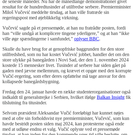
de seneste måneder. Nu har de månedlange demonstrationer givet
resultat for de hundredtusinder af utilfredse serbere. Premierminister
Miloš Vučević meddelte tirsdag, at han ville fratræde sin
regeringspost med øjeblikkelig virkning.
Vučević sagde på et pressemøde, at han nu fratrådte posten, fordi
han “ville undgå at komplicere tingene yderligere,” og at han “ikke
ville øge spændingerne i samfundet,”
oplyser BBC
.
Skulle du have brug for at genopfriske baggrunden for den store
utilfredshed, som nu har kostet Vučević jobbet, handler det om den
store ulykke på banegården i Novi Sad, der den 1. november 2024
kostede 15 mennesker livet. Tusinder af serbere har siden gået på
gaden med jævne mellemrum, og krævet et opgør med den korrupte
Vučić-regering, som efter deres opfattelse må tage ansvar for den
kollapsede banegårdsbygning.
Fredag den 24. januar havde en række studenterorganisationer også
indkaldt til generalstrejke i Serbien, hvilket ifølge
Balkan Insight
fik
tilslutning fra titusinder.
Selvom præsident Aleksandar Vučić foreløbigt har kunnet nøjes
med at ofre sin forholdsvist nye premierminister, Vučević, som kun
havde bestridt posten siden maj 2024, kan protesterne også ende
med at udløse endnu et valg. Vučić oplyste ved et pressemøde
tirsdag, at han inden for den kommende uges tid ville beslutte, om