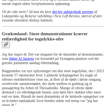
eneste regent siden Sovjetunionens opløsning.
Vil du vide mere? Så kan du læse
det her udmærkede portræt
af
Lukasjenko og Belarus’ udvikling i New Left Review, skrevet af den
russiske dissident Aleksej Sakhnin.
Grækenland: Store demonstrationer kræver
retfærdighed for togulykke-ofre
Jeg har ingen ilt
. Det var sloganet for de titusinder af demonstranter,
som
ifølge Al Jazeera
var forsamlet på Syntagma-pladsen ved det
græske parlament søndag eftermiddag.
Baggrunden var nye oplysninger om den store togulykke, der i 2023
kostede 57 mennesker livet. Lækkede lydoptagelser fra nogle af
ofrenes mobiltelefoner viser nu, at flere af de døde i første omgang
overlevede sammenstødet, der skete mellem et godstog og et
passagertog fra Athen til Thessaloniki. Mange af ofrene døde
derimod i en efterfølgende brand, som først blev slukket efter mere
end en time. Blandt de mest dramatiske af de lækkede optagelser var
en kvindes nødopkald, hvor hendes sidste ord netop var “jeg har
ingen ilt.”