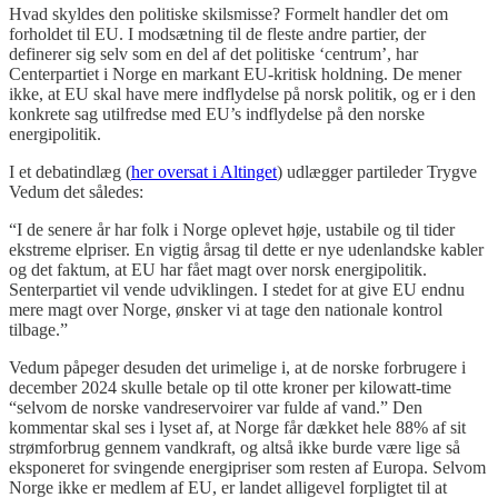
Hvad skyldes den politiske skilsmisse? Formelt handler det om
forholdet til EU. I modsætning til de fleste andre partier, der
definerer sig selv som en del af det politiske ‘centrum’, har
Centerpartiet i Norge en markant EU-kritisk holdning. De mener
ikke, at EU skal have mere indflydelse på norsk politik, og er i den
konkrete sag utilfredse med EU’s indflydelse på den norske
energipolitik.
I et debatindlæg (
her oversat i Altinget
) udlægger partileder Trygve
Vedum det således:
“I de senere år har folk i Norge oplevet høje, ustabile og til tider
ekstreme elpriser. En vigtig årsag til dette er nye udenlandske kabler
og det faktum, at EU har fået magt over norsk energipolitik.
Senterpartiet vil vende udviklingen. I stedet for at give EU endnu
mere magt over Norge, ønsker vi at tage den nationale kontrol
tilbage.”
Vedum påpeger desuden det urimelige i, at de norske forbrugere i
december 2024 skulle betale op til otte kroner per kilowatt-time
“selvom de norske vandreservoirer var fulde af vand.” Den
kommentar skal ses i lyset af, at Norge får dækket hele 88% af sit
strømforbrug gennem vandkraft, og altså ikke burde være lige så
eksponeret for svingende energipriser som resten af Europa. Selvom
Norge ikke er medlem af EU, er landet alligevel forpligtet til at