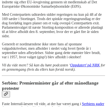
indrette sig efter EU-lovgivning gennem sit medlemskab af Det
Europæiske Økonomiske Samarbejdsområde (EØS).
Med Centerpartiets udtræden sidder regeringen nu kun på 48 af de
169 sæder i Stortinget. Trods det spinkle regeringsgrundlag er der
dog foreløbig ingen planer om et valg ovenpå Centerpartiets exit.
Parlamentsvalget til næste Storting-komposition er allerede planlagt
til at blive afholdt den 8. september, hvor der er gået fire år siden
sidst.
Generelt er nordmændene ikke store fans af spontane
valgudskrivelser, men afholder i stedet valg hvert fjerde år i
september uden afbrydelser. Sidste gang dette mønster blev brudt,
var i 1957, hvor valget (gisp!) blev afholdt i oktober!
Vil du vide mere? Så kan du høre podcasten ‘
Oppdatert’ på NRK
for
en gennemgang (hvis du ellers kan forstå norsk).
Serbien: Premierminister går af efter månedlange
protester
Faste Interrail-læsere vil vide, at der har været gang i
Serbiens gader