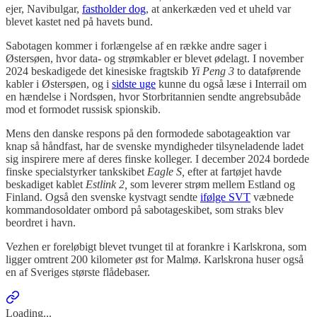
ejer, Navibulgar,
fastholder dog
, at ankerkæden ved et uheld var
blevet kastet ned på havets bund.
Sabotagen kommer i forlængelse af en række andre sager i
Østersøen, hvor data- og strømkabler er blevet ødelagt. I november
2024 beskadigede det kinesiske fragtskib
Yi Peng 3
to dataførende
kabler i Østersøen, og i
sidste uge
kunne du også læse i Interrail om
en hændelse i Nordsøen, hvor Storbritannien sendte angrebsubåde
mod et formodet russisk spionskib.
Mens den danske respons på den formodede sabotageaktion var
knap så håndfast, har de svenske myndigheder tilsyneladende ladet
sig inspirere mere af deres finske kolleger. I december 2024 bordede
finske specialstyrker tankskibet
Eagle S,
efter at fartøjet havde
beskadiget kablet
Estlink 2,
som leverer strøm mellem Estland og
Finland. Også den svenske kystvagt sendte
ifølge SVT
væbnede
kommandosoldater ombord på sabotageskibet, som straks blev
beordret i havn.
Vezhen er foreløbigt blevet tvunget til at forankre i Karlskrona, som
ligger omtrent 200 kilometer øst for Malmø. Karlskrona huser også
en af Sveriges største flådebaser.
Loading...