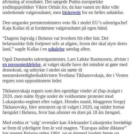
afvisning af resultatet. Det sørgede Putins europæiske
yndlingspolitiker Viktor Orbán for, da han vanen tro ikke ville
underkende valgresultatet, men
blokerede
for en fælles udtalelse.
Den ungarske premierministers veto fik i stedet EU’s udenrigschef
Kaja Kallas til at fordømme valgresultatet på egen hånd.
“Dagens fupvalg i Belarus var hverken frit eller fair. Det
belarussiske folk fortjener selv at afgøre, hvem der skal styre deres
land,” sagde Kallas i en
udtalelse
søndag aften.
Også Danmarks udenrigsminister, Lars Løkke Rasmussen, afviste i
en pressemeddelelse
, at valget skulle have det mindste at gøre med
demokrati, og udtrykte i stedet sin støtte til
menneskerettighedsaktivisten Svetlana Tikhanovskaja, der i Vesten
regnes som oppositionens leder.
Tikhanovskaja regnes som den egentlige vinder af (fup-)valget i
2020, men måtte flygte under de voldsomme protester mod
Lukasjenko-regimet efter valget. Hendes mand, bloggeren Sergej
Tikhanovsky, blev arresteret op til valget i 2020, og sidder fortsat
fængslet i Belarus, hvor han afsoner en dom på 18 års fængsel.
Med endnu et ‘valg’ overstået kan Aleksander Lukasjenko foreløbigt
se frem til yderligere fem år ved magten. “Europas sidste diktator”
har regeret Belarus siden 1994, og er dermed landets første og