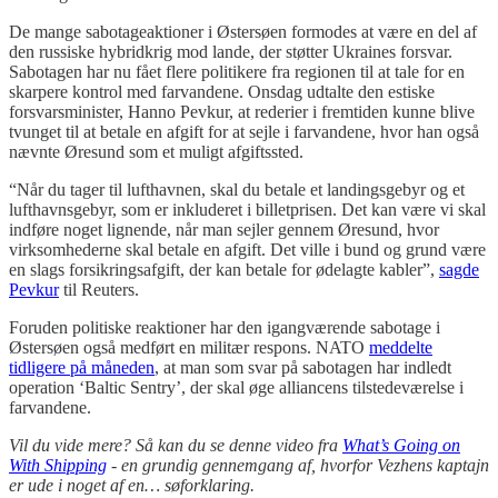
De mange sabotageaktioner i Østersøen formodes at være en del af
den russiske hybridkrig mod lande, der støtter Ukraines forsvar.
Sabotagen har nu fået flere politikere fra regionen til at tale for en
skarpere kontrol med farvandene. Onsdag udtalte den estiske
forsvarsminister, Hanno Pevkur, at rederier i fremtiden kunne blive
tvunget til at betale en afgift for at sejle i farvandene, hvor han også
nævnte Øresund som et muligt afgiftssted.
“Når du tager til lufthavnen, skal du betale et landingsgebyr og et
lufthavnsgebyr, som er inkluderet i billetprisen. Det kan være vi skal
indføre noget lignende, når man sejler gennem Øresund, hvor
virksomhederne skal betale en afgift. Det ville i bund og grund være
en slags forsikringsafgift, der kan betale for ødelagte kabler”,
sagde
Pevkur
til Reuters.
Foruden politiske reaktioner har den igangværende sabotage i
Østersøen også medført en militær respons. NATO
meddelte
tidligere på måneden
, at man som svar på sabotagen har indledt
operation ‘Baltic Sentry’, der skal øge alliancens tilstedeværelse i
farvandene.
Vil du vide mere? Så kan du se denne video fra
What’s Going on
With Shipping
- en grundig gennemgang af, hvorfor Vezhens kaptajn
er ude i noget af en… søforklaring.