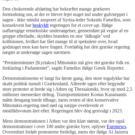
Den chokerende afsløring har bekræftet mange grækeres
formodning om, at der er blevet fejet noget ind under gulvtæppet i
sagen - ikke mindst ansporet af Syriza-leder Sokratis Famellos, som
konsekvent har
beskyldt
regeringen for et
cover-up
. Ifølge
uafhængige retstekniske undersøgelser, gennemført på vegne af en
gruppe efterladte, skyldtes branden en stor ‘ildkugle’ ved
kollisionen, hvilket har fået mange til at spekulere over, hvad
godstoget mon kan have fragtet. Foreløbig har den græske regering
nægtet at undersøge sagen nærmere.
“Premierminister [Kyriakos] Mitsotakis må give det græske folk en
forklaring i Parlamentet”, sagde Famellos ifølge Greek Reporter.
Demonstrationerne er langt fra første gang, den store togulykke har
skabt politisk tumult i Grækenland. Allerede ugen efter begyndte
store protester at brede sig i Athen og Thessaloniki, hvor op mod 2,5
millioner mennesker deltog. Transportminister Kostas Karamantis
måtte dengang træde tilbage, mens resten af den konservative
Mitsotakis-regering med nød og næppe overlevede et
mistillidsvotum året efter. Regeringen blev dog genvalgt i 2023.
Mens demonstrationen i Athen var den klart største, var der også
demonstrationer i over 100 andre græske byer, oplyser
Euronews
.
Overordnet forløb protesterne fredeligt, mens der ifølge Al Jazeera