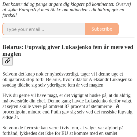
Det koster tid og penge at gøre dig klogere på kontinentet. Overvej
at støtte EuropaNyt med 50 kr. om måneden - dit bidrag gør en
forskel!
Subscribe
Belarus: Fupvalg giver Lukasjenko fem år mere ved
magten
Selvom det knap nok er nyhedsværdigt, tager vi i denne uge et
obligatorisk stop forbi Belarus, hvor diktator Aleksandr Lukasjenko
søndag tildelte sig selv yderligere fem år ved magten.
Hvis du gerne vil have magt, er det vigtigt at huske på, at du aldrig
må overstråle din chef. Denne gang havde Lukasjenko derfor valgt,
at sejren skulle være på omtrent 87 procent af stemmerne - ét
procentpoint mindre end Putin gav sig selv ved det russiske fupvalg
sidste år.
Selvom de færreste kan være i tvivl om, at valget var afgjort på
forhånd, lykkedes det ikke for EU at komme med en samlet