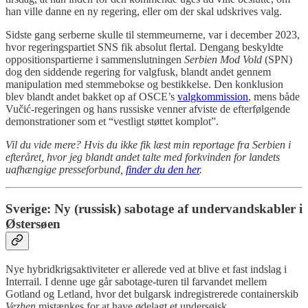
han ville danne en ny regering, eller om der skal udskrives valg.
Sidste gang serberne skulle til stemmeurnerne, var i december 2023,
hvor regeringspartiet SNS fik absolut flertal. Dengang beskyldte
oppositionspartierne i sammenslutningen
Serbien Mod Vold
(SPN)
dog den siddende regering for valgfusk, blandt andet gennem
manipulation med stemmebokse og bestikkelse. Den konklusion
blev blandt andet bakket op af OSCE’s
valgkommission
, mens både
Vučić-regeringen og hans russiske venner afviste de efterfølgende
demonstrationer som et “vestligt støttet komplot”.
Vil du vide mere? Hvis du ikke fik læst min reportage fra Serbien i
efteråret, hvor jeg blandt andet talte med forkvinden for landets
uafhængige presseforbund,
finder du den her
.
Sverige: Ny (russisk) sabotage af undervandskabler i
Østersøen
Nye hybridkrigsaktiviteter er allerede ved at blive et fast indslag i
Interrail. I denne uge går sabotage-turen til farvandet mellem
Gotland og Letland, hvor det bulgarsk indregistrerede containerskib
Vezhen
mistænkes for at have ødelagt et undersøisk