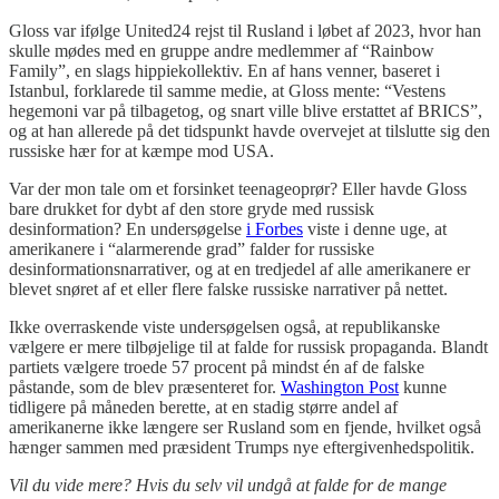
Gloss var ifølge United24 rejst til Rusland i løbet af 2023, hvor han
skulle mødes med en gruppe andre medlemmer af “Rainbow
Family”, en slags hippiekollektiv. En af hans venner, baseret i
Istanbul, forklarede til samme medie, at Gloss mente: “Vestens
hegemoni var på tilbagetog, og snart ville blive erstattet af BRICS”,
og at han allerede på det tidspunkt havde overvejet at tilslutte sig den
russiske hær for at kæmpe mod USA.
Var der mon tale om et forsinket teenageoprør? Eller havde Gloss
bare drukket for dybt af den store gryde med russisk
desinformation? En undersøgelse
i Forbes
viste i denne uge, at
amerikanere i “alarmerende grad” falder for russiske
desinformationsnarrativer, og at en tredjedel af alle amerikanere er
blevet snøret af et eller flere falske russiske narrativer på nettet.
Ikke overraskende viste undersøgelsen også, at republikanske
vælgere er mere tilbøjelige til at falde for russisk propaganda. Blandt
partiets vælgere troede 57 procent på mindst én af de falske
påstande, som de blev præsenteret for.
Washington Post
kunne
tidligere på måneden berette, at en stadig større andel af
amerikanerne ikke længere ser Rusland som en fjende, hvilket også
hænger sammen med præsident Trumps nye eftergivenhedspolitik.
Vil du vide mere? Hvis du selv vil undgå at falde for de mange