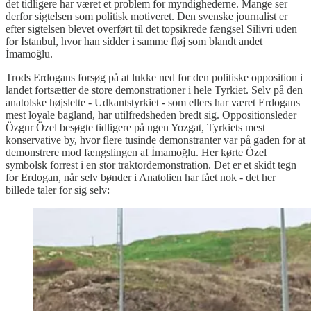
det tidligere har været et problem for myndighederne. Mange ser
derfor sigtelsen som politisk motiveret. Den svenske journalist er
efter sigtelsen blevet overført til det topsikrede fængsel Silivri uden
for Istanbul, hvor han sidder i samme fløj som blandt andet
İmamoğlu.
Trods Erdogans forsøg på at lukke ned for den politiske opposition i
landet fortsætter de store demonstrationer i hele Tyrkiet. Selv på den
anatolske højslette - Udkantstyrkiet - som ellers har været Erdogans
mest loyale bagland, har utilfredsheden bredt sig. Oppositionsleder
Özgur Özel besøgte tidligere på ugen Yozgat, Tyrkiets mest
konservative by, hvor flere tusinde demonstranter var på gaden for at
demonstrere mod fængslingen af İmamoğlu. Her kørte Özel
symbolsk forrest i en stor traktordemonstration. Det er et skidt tegn
for Erdogan, når selv bønder i Anatolien har fået nok - det her
billede taler for sig selv: