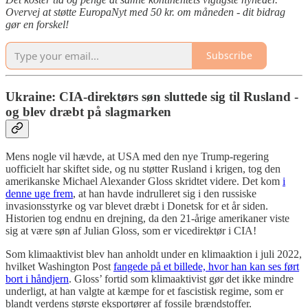
Overvej at støtte EuropaNyt med 50 kr. om måneden - dit bidrag
gør en forskel!
Subscribe
Ukraine: CIA-direktørs søn sluttede sig til Rusland -
og blev dræbt på slagmarken
Mens nogle vil hævde, at USA med den nye Trump-regering
uofficielt har skiftet side, og nu støtter Rusland i krigen, tog den
amerikanske Michael Alexander Gloss skridtet videre. Det kom
i
denne uge frem
, at han havde indrulleret sig i den russiske
invasionsstyrke og var blevet dræbt i Donetsk for et år siden.
Historien tog endnu en drejning, da den 21-årige amerikaner viste
sig at være søn af Julian Gloss, som er vicedirektør i CIA!
Som klimaaktivist blev han anholdt under en klimaaktion i juli 2022,
hvilket Washington Post
fangede på et billede, hvor han kan ses ført
bort i håndjern
. Gloss’ fortid som klimaaktivist gør det ikke mindre
underligt, at han valgte at kæmpe for et fascistisk regime, som er
blandt verdens største eksportører af fossile brændstoffer.