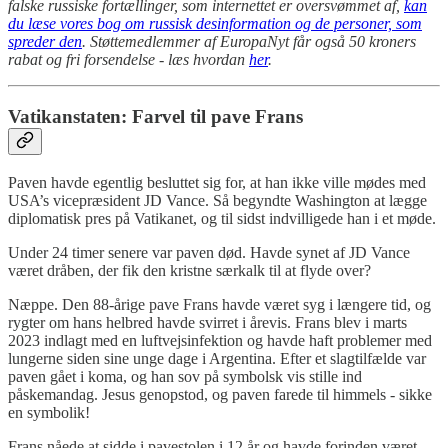
falske russiske fortællinger, som internettet er oversvømmet af,
kan
du læse vores bog om russisk desinformation og de personer, som
spreder den
. Støttemedlemmer af EuropaNyt får også 50 kroners
rabat og fri forsendelse - læs hvordan
her
.
Vatikanstaten: Farvel til pave Frans
Paven havde egentlig besluttet sig for, at han ikke ville mødes med
USA’s vicepræsident JD Vance. Så begyndte Washington at lægge
diplomatisk pres på Vatikanet, og til sidst indvilligede han i et møde.
Under 24 timer senere var paven død. Havde synet af JD Vance
været dråben, der fik den kristne særkalk til at flyde over?
Næppe. Den 88-årige pave Frans havde været syg i længere tid, og
rygter om hans helbred havde svirret i årevis. Frans blev i marts
2023 indlagt med en luftvejsinfektion og havde haft problemer med
lungerne siden sine unge dage i Argentina. Efter et slagtilfælde var
paven gået i koma, og han sov på symbolsk vis stille ind
påskemandag. Jesus genopstod, og paven farede til himmels - sikke
en symbolik!
Frans nåede at sidde i pavestolen i 12 år og havde forinden været