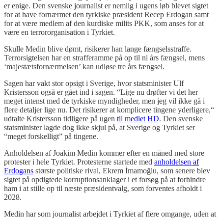
er enige. Den svenske journalist er nemlig i ugens løb blevet sigtet
for at have fornærmet den tyrkiske præsident Recep Erdogan samt
for at være medlem af den kurdiske milits PKK, som anses for at
være en terrororganisation i Tyrkiet.
Skulle Medin blive dømt, risikerer han lange fængselsstraffe.
Terrorsigtelsen har en strafferamme på op til ni års fængsel, mens
‘majestætsfornærmelsen’ kan udløse tre års fængsel.
Sagen har vakt stor opsigt i Sverige, hvor statsminister Ulf
Kristersson også er gået ind i sagen. “Lige nu drøfter vi det her
meget intenst med de tyrkiske myndigheder, men jeg vil ikke gå i
flere detaljer lige nu. Det risikerer at komplicere tingene yderligere,“
udtalte Kristersson tidligere på ugen
til mediet HD
. Den svenske
statsminister lagde dog ikke skjul på, at Sverige og Tyrkiet ser
“meget forskelligt” på tingene.
Anholdelsen af Joakim Medin kommer efter en måned med store
protester i hele Tyrkiet. Protesterne startede med
anholdelsen af
Erdogans
største politiske rival, Ekrem İmamoğlu, som senere blev
sigtet på opdigtede korruptionsanklager i et forsøg på at forhindre
ham i at stille op til næste præsidentvalg, som forventes afholdt i
2028.
Medin har som journalist arbejdet i Tyrkiet af flere omgange, uden at