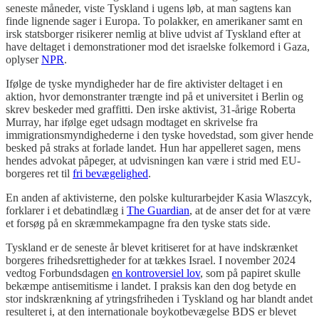
seneste måneder, viste Tyskland i ugens løb, at man sagtens kan
finde lignende sager i Europa. To polakker, en amerikaner samt en
irsk statsborger risikerer nemlig at blive udvist af Tyskland efter at
have deltaget i demonstrationer mod det israelske folkemord i Gaza,
oplyser
NPR
.
Ifølge de tyske myndigheder har de fire aktivister deltaget i en
aktion, hvor demonstranter trængte ind på et universitet i Berlin og
skrev beskeder med graffitti. Den irske aktivist, 31-årige Roberta
Murray, har ifølge eget udsagn modtaget en skrivelse fra
immigrationsmyndighederne i den tyske hovedstad, som giver hende
besked på straks at forlade landet. Hun har appelleret sagen, mens
hendes advokat påpeger, at udvisningen kan være i strid med EU-
borgeres ret til
fri bevægelighed
.
En anden af aktivisterne, den polske kulturarbejder Kasia Wlaszcyk,
forklarer i et debatindlæg i
The Guardian
, at de anser det for at være
et forsøg på en skræmmekampagne fra den tyske stats side.
Tyskland er de seneste år blevet kritiseret for at have indskrænket
borgeres frihedsrettigheder for at tækkes Israel. I november 2024
vedtog Forbundsdagen
en kontroversiel lov
, som på papiret skulle
bekæmpe antisemitisme i landet. I praksis kan den dog betyde en
stor indskrænkning af ytringsfriheden i Tyskland og har blandt andet
resulteret i, at den internationale boykotbevægelse BDS er blevet