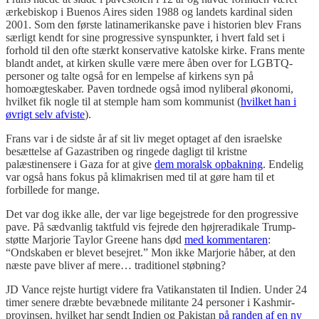
ærkebiskop i Buenos Aires siden 1988 og landets kardinal siden
2001. Som den første latinamerikanske pave i historien blev Frans
særligt kendt for sine progressive synspunkter, i hvert fald set i
forhold til den ofte stærkt konservative katolske kirke. Frans mente
blandt andet, at kirken skulle være mere åben over for LGBTQ-
personer og talte også for en lempelse af kirkens syn på
homoægteskaber. Paven tordnede også imod nyliberal økonomi,
hvilket fik nogle til at stemple ham som kommunist (
hvilket han i
øvrigt selv afviste
).
Frans var i de sidste år af sit liv meget optaget af den israelske
besættelse af Gazastriben og ringede dagligt til kristne
palæstinensere i Gaza for at give
dem moralsk opbakning
. Endelig
var også hans fokus på klimakrisen med til at gøre ham til et
forbillede for mange.
Det var dog ikke alle, der var lige begejstrede for den progressive
pave. På sædvanlig taktfuld vis fejrede den højreradikale Trump-
støtte Marjorie Taylor Greene hans død
med kommentaren
:
“Ondskaben er blevet besejret.” Mon ikke Marjorie håber, at den
næste pave bliver af mere… traditionel støbning?
JD Vance rejste hurtigt videre fra Vatikanstaten til Indien. Under 24
timer senere dræbte bevæbnede militante 24 personer i Kashmir-
provinsen, hvilket har sendt Indien og Pakistan
på randen af en ny