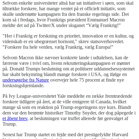
Selvom enkelte universiteter altså har sat initiativer i søen, som skal
tiltrække forskere, har mange ventet på et officielt initiativ, som
skulle understøtte kampagnen fra den franske regerings side. Det
kom så i fredags, hvor Frankrigs præsident Emmanuel Macron
meldte det ud på Twitter/X under sloganet “Vælg Frankrig!”
"Her i Frankrig er forskning en prioritet, innovation er en kultur, og
videnskab er en ubegrænset horisont," skrev statsoverhovedet.
"Forskere fra hele verden, vælg Frankrig, vælg Europa!"
Selvom Macron ikke nævner konkrete lande i udtalelsen, kan de
færreste være i tvivl om, hvem rekrutteringskampagnen er møntet
på. Donald Trumps beslutning om at politisere uddannelsessystemet
har skabt bekymring blandt mange forskere i USA, og ifølge en
undersøgelse fra Nature
overvejer hele 75 procent at finde nye
forskningshjemlande.
På Ivy League-universitetet Yale meddelte en række fremtrædende
forskere tidligere på året, at de ville emigrere til Canada, hvilket
mange så som en reaktion på Trump-regeringens nye kurs. Blandt
dem var den berømte historiker Timothy Snyder, der dog påpegede i
et åbent brev
, at beslutningen var truffet allerede før genvalget af
Trump.
Senest har Trump startet en fejde med det prestigefyldte Harvard