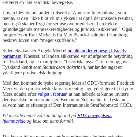
erklæret en ‘antisemitisk’ bevægelse.
Loven blev blandt andet kritiseret af Amnesty International, som
mente, at den "ikke blot vil mislykkes i at opnå det ønskede resultat,
men også skaber frygt for seriøse overtrædelser af en række
grundlæggende menneskerettigheder og juridisk usikkerhed." Også
juraprofessor Ralf Michaels fra Max Planck-instituttet i Hamborg
beskrev loven som “meget skuffende.”
Siden eks-kansler Angela Merkel
udtalte under et besøg i Israels
parlament
, Knesset, at landets sikkerhed var af afgørende betydning
for Tyskland, og at man følte et “historisk ansvar” for den opgave - i
Tyskland kendt som
Staatsräson-doktrinen
, har landet taget en
yderligere pro-israelsk drejning.
Med den kommende tyske regering ledet af CDU-formand Friedrich
Merz vil den pro-israelske kurs formentlig tage yderligere til i styrke.
Merz udtalte efter
valget i februar
, at han håbede at kunne invitere
den israelske premierminister, Benjamin Netanyahu, til Tyskland,
selvom han er eftersøgt af Den Internationale Straffedomstol (ICC).
Vil du vide mere? Så kan du gå ind på
BDS-bevægelsens
hjemmeside
og læse om dens formål.
Det koster tid og penge at samle kontinentets vigtigste nyheder.