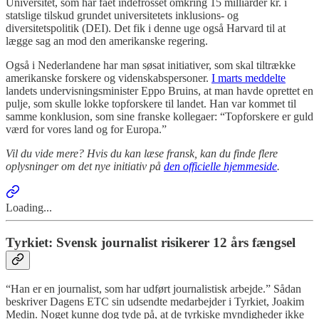
Universitet, som har fået indefrosset omkring 15 milliarder kr. i
statslige tilskud grundet universitetets inklusions- og
diversitetspolitik (DEI). Det fik i denne uge også Harvard til at
lægge sag an mod den amerikanske regering.
Også i Nederlandene har man søsat initiativer, som skal tiltrække
amerikanske forskere og videnskabspersoner.
I marts meddelte
landets undervisningsminister Eppo Bruins, at man havde oprettet en
pulje, som skulle lokke topforskere til landet. Han var kommet til
samme konklusion, som sine franske kollegaer: “Topforskere er guld
værd for vores land og for Europa.”
Vil du vide mere? Hvis du kan læse fransk, kan du finde flere
oplysninger om det nye initiativ på
den officielle hjemmeside
.
Loading...
Tyrkiet: Svensk journalist risikerer 12 års fængsel
“Han er en journalist, som har udført journalistisk arbejde.” Sådan
beskriver Dagens ETC sin udsendte medarbejder i Tyrkiet, Joakim
Medin. Noget kunne dog tyde på, at de tyrkiske myndigheder ikke